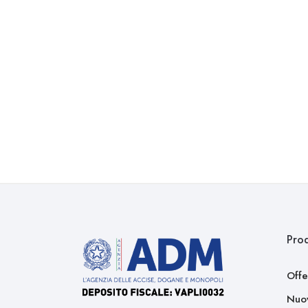
Prod
Offe
Nuov