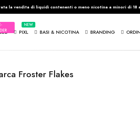
ata la vendita di liquidi contenenti o meno nicotina a minori di 18 
E-
NEW
DER
CED
PIXL
BASI & NICOTINA
BRANDING
ORDIN
arca Froster Flakes