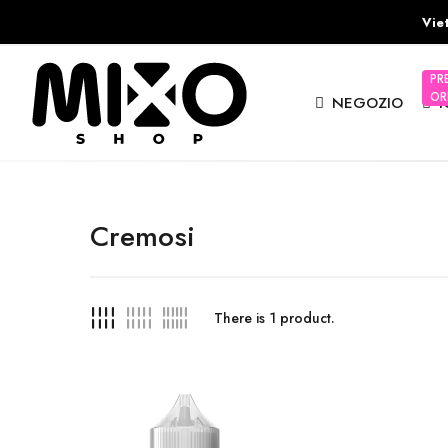
Viet
PR
OR
NEGOZIO
I
Cremosi
There is
1
product.