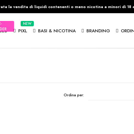
ata la vendita di liquidi contenenti o meno nicotina a minori di 18 
E-
NEW
DER
CED
PIXL
BASI & NICOTINA
BRANDING
ORDIN
Ordina per: