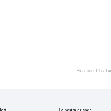
Visualizzati 1-1 su 1 ar
otti
La nostra azienda